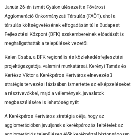
Január 26-án ismét Gyálon ülésezett a Fővárosi
Agglomeráció Önkormányzati Társulás (FAÖT), ahol a
társulás költségvetésének elfogadásán túl a Budapest
Fejlesztési Központ (BFK) szakembereinek előadását is
meghallgathatták a települések vezetői.
Kelen Csaba, a BFK regionális és közlekedésfejlesztési
projektigazgatója, valamint munkatársai, Kerényi Tamás és
Kertész Viktor a Kerékpáros Kertváros elnevezésű
stratégia tervezési fázisában ismertette az elképzeléseket
a résztvevőkkel, majd a vélemények, javaslatok
megbeszélésére is lehetőség nyílt.
A Kerékpáros Kertváros stratégia célja, hogy az
agglomerációban javuljanak a kerékpározás feltételei: az
agglomerációs településen élők kerékpárral biztonságosan