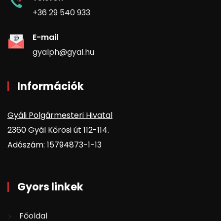
+36 29 540 933
E-mail
gyalph@gyal.hu
Információk
Gyáli Polgármesteri Hivatal
2360 Gyál Kőrösi út 112-114.
Adószám: 15794873-1-13
Gyors linkek
Főoldal