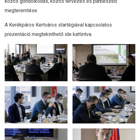
közös gondolkodás, közös tervezés és párbeszéd
megteremtése.
A Kerékpáros Kertváros startégiával kapcsolatos
prezentáció megtekinthető
ide kattintva
.