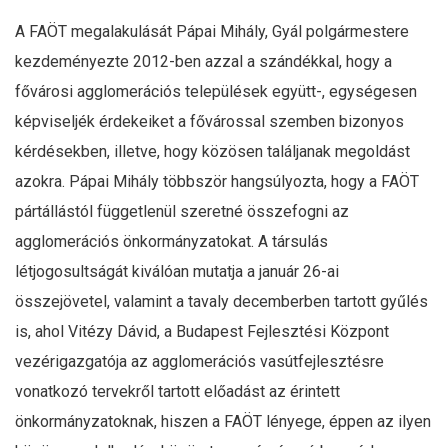
A FAÖT megalakulását Pápai Mihály, Gyál polgármestere
kezdeményezte 2012-ben azzal a szándékkal, hogy a
fővárosi agglomerációs települések együtt-, egységesen
képviseljék érdekeiket a fővárossal szemben bizonyos
kérdésekben, illetve, hogy közösen találjanak megoldást
azokra. Pápai Mihály többször hangsúlyozta, hogy a FAÖT
pártállástól függetlenül szeretné összefogni az
agglomerációs önkormányzatokat. A társulás
létjogosultságát kiválóan mutatja a január 26-ai
összejövetel, valamint a tavaly decemberben tartott gyűlés
is, ahol Vitézy Dávid, a Budapest Fejlesztési Központ
vezérigazgatója az agglomerációs vasútfejlesztésre
vonatkozó tervekről tartott előadást az érintett
önkormányzatoknak, hiszen a FAÖT lényege, éppen az ilyen