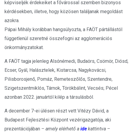
képviseljék érdekeiket a fővárossal szemben bizonyos
kérdésekben, illetve, hogy közösen találjanak megoldást
azokra.
Pápai Mihály korábban hangsúlyozta, a FAÖT pártállástól
függetlenül szeretné összefogni az agglomerációs
önkormányzatokat.
A FAÖT tagja jelenleg Alsónémedi, Budaörs, Csömör, Diósd,
Ecser, Gyál, Halásztelek, Kistarcsa, Nagykovácsi,
Pilisborosjenő, Pomáz, Remeteszőlős, Szentendre,
Szigetszentmiklós, Tárnok, Törökbálint, Vecsés; Pécel
azonban 2022. januártól kilép a társulásból.
A december 7-ei ülésen részt vett Vitézy Dávid, a
Budapest Fejlesztési Központ vezérigazgatója, aki
prezentációjában
– amely elérhető a
ide
kattintva –