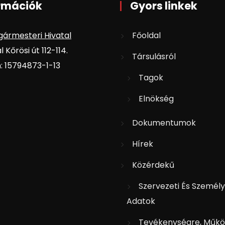
rmációk
Gyors linkek
gármesteri Hivatal
Főoldal
 Kőrösi út 112-114.
Társulásról
 15794873-1-13
Tagok
Elnökség
Dokumentumok
Hírek
Közérdekű
Szervezeti És Személy
Adatok
Tevékenységre, Műkö