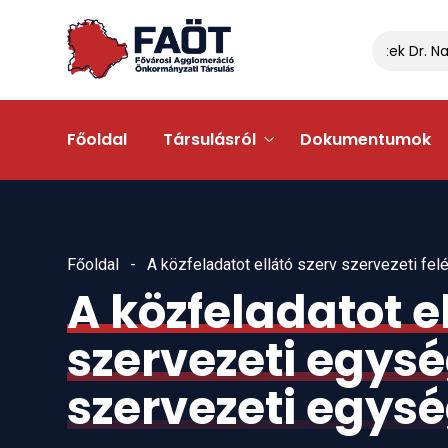
Gyálon egyeztettek Dr. Nav
Főoldal
Társulásról
Dokumentumok
Főoldal
A közfeladatot ellátó szerv szervezeti fe
A közfeladatot el
szervezeti egys
szervezeti egysé