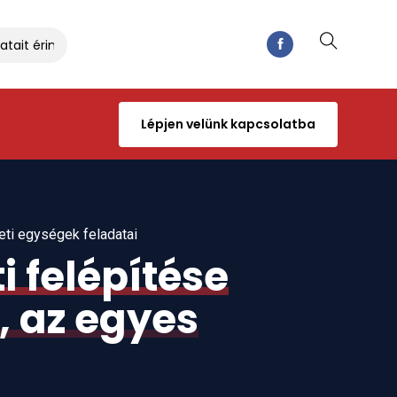
ait érintő kérdésekről
Hasznos fórummal indult az év
Lépjen velünk kapcsolatba
eti egységek feladatai
i felépítése
, az egyes