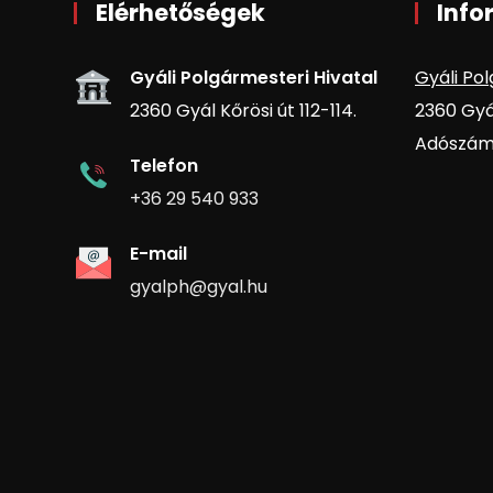
Elérhetőségek
Info
Gyáli Polgármesteri Hivatal
Gyáli Pol
2360 Gyál Kőrösi út 112-114.
2360 Gyál
Adószám:
Telefon
+36 29 540 933
E-mail
gyalph@gyal.hu