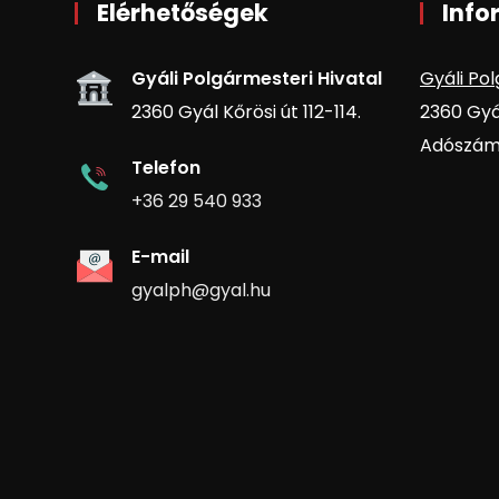
Elérhetőségek
Info
Gyáli Polgármesteri Hivatal
Gyáli Pol
2360 Gyál Kőrösi út 112-114.
2360 Gyál
Adószám:
Telefon
+36 29 540 933
E-mail
gyalph@gyal.hu