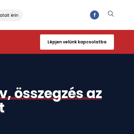
ait érintő kérdésekről
Hasznos fórummal indult az év
Lépjen velünk kapcsolatba
v, összegzés az
t