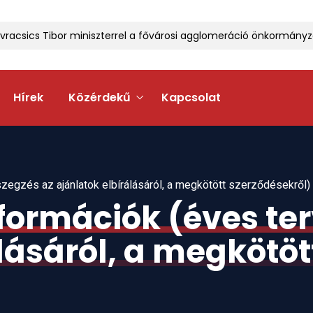
acsics Tibor miniszterrel a fővárosi agglomeráció önkormányzat
Hírek
Közérdekű
Kapcsolat
zegzés az ajánlatok elbírálásáról, a megkötött szerződésekről)
formációk (éves ter
lásáról, a megkötöt