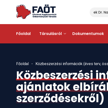
Gyálon egyeztettek Dr. Navr
Főoldal
Társulásról
Dokumentumok
Főoldal
Közbeszerzési információk (éves terv, öss
Közbeszerzési in
ajánlatok elbírá
szerződésekről)