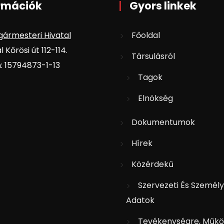
rmációk
Gyors linkek
gármesteri Hivatal
Főoldal
 Kőrösi út 112-114.
Társulásról
 15794873-1-13
Tagok
Elnökség
Dokumentumok
Hírek
Közérdekű
Szervezeti És Személy
Adatok
Tevékenységre, Műkö