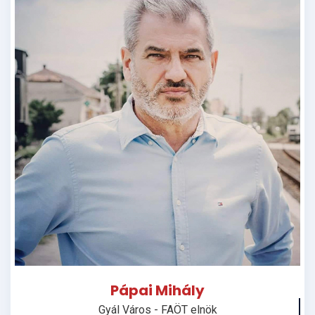
Pápai Mihály
Pápai Mihály
Gyál Város - FAÖT elnök