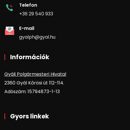
Telefon
+36 29 540 933
E-mail
gyalph@gyal.hu
Információk
Gyáli Polgármesteri Hivatal
2360 Gyál Kőrösi út 112-114.
Adószám: 15794873-1-13
Gyors linkek