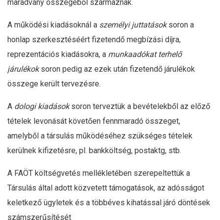
maradvány összegéből származnak.
A működési kiadásoknál a
személyi juttatások
soron a
honlap szerkesztéséért fizetendő megbízási díjra,
reprezentációs kiadásokra, a
munkaadókat terhelő
járulékok
soron pedig az ezek után fizetendő járulékok
összege került tervezésre.
A
dologi kiadások
soron terveztük a bevételekből az előző
tételek levonását követően fennmaradó összeget,
amelyből a társulás működéséhez szükséges tételek
kerülnek kifizetésre, pl. bankköltség, postaktg, stb.
A FAÖT költségvetés mellékletében szerepeltettük a
Társulás által adott közvetett támogatások, az adósságot
keletkező ügyletek és a többéves kihatással járó döntések
számszerűsítését