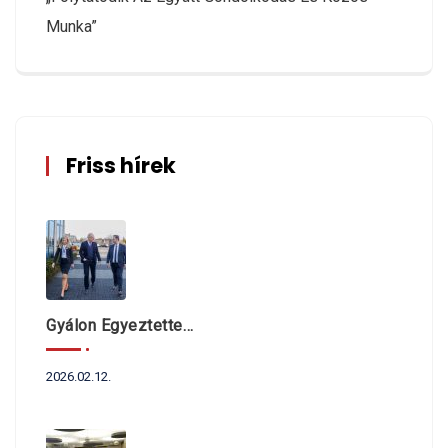
Munka”
Friss hírek
Gyálon Egyeztettek Dr. Navracsics Tibor Miniszterrel A Fővárosi Agglomeráció Önkormányzatait Érintő Kérdésekről
2026.02.12.