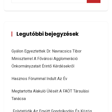
Legutóbbi bejegyzések
Gyálon Egyeztettek Dr. Navracsics Tibor
Miniszterrel A Fővárosi Agglomeráció
Önkormányzatait Érintő Kérdésekről
Hasznos Fórummal Indult Az Év
Megtartotta Alakuló Ülését A FAÖT Társulási
Tanácsa
„Folytatódik Az Együtt Gondolkodás És Közös