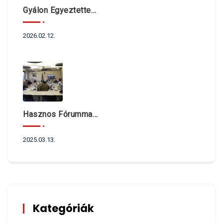
Gyálon Egyeztettek Dr. Navracsics Tibor Miniszterrel A Fővárosi Agglomeráció Önkormányzatait Érintő Kérdésekről
2026.02.12.
Hasznos Fórummal Indult Az Év
2025.03.13.
Kategóriák