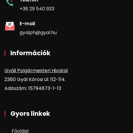
+36 29 540 933
E-mail
gyalph@gyal.hu
Információk
Gyáli Polgármesteri Hivatal
2360 Gyál Kőrösi út 112-114.
Adószám: 15794873-1-13
Gyors linkek
Főoldal