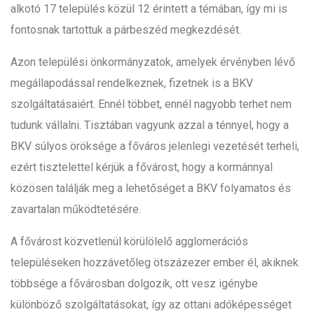
alkotó 17 település közül 12 érintett a témában, így mi is
fontosnak tartottuk a párbeszéd megkezdését.
Azon települési önkormányzatok, amelyek érvényben lévő
megállapodással rendelkeznek, fizetnek is a BKV
szolgáltatásaiért. Ennél többet, ennél nagyobb terhet nem
tudunk vállalni. Tisztában vagyunk azzal a ténnyel, hogy a
BKV súlyos öröksége a főváros jelenlegi vezetését terheli,
ezért tisztelettel kérjük a fővárost, hogy a kormánnyal
közösen találják meg a lehetőséget a BKV folyamatos és
zavartalan működtetésére.
A fővárost közvetlenül körülölelő agglomerációs
településeken hozzávetőleg ötszázezer ember él, akiknek
többsége a fővárosban dolgozik, ott vesz igénybe
különböző szolgáltatásokat, így az ottani adóképességet