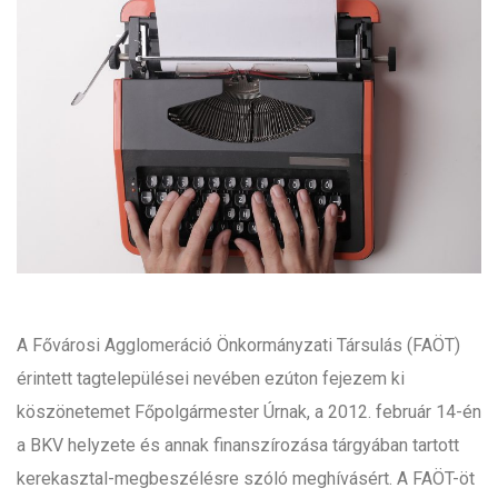
A Fővárosi Agglomeráció Önkormányzati Társulás (FAÖT)
érintett tagtelepülései nevében ezúton fejezem ki
köszönetemet Főpolgármester Úrnak, a 2012. február 14-én
a BKV helyzete és annak finanszírozása tárgyában tartott
kerekasztal-megbeszélésre szóló meghívásért. A FAÖT-öt