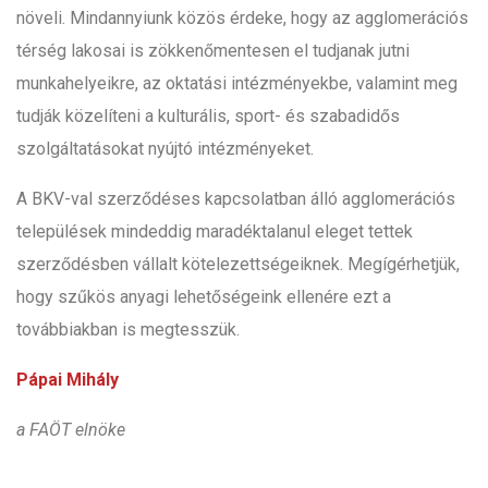
növeli. Mindannyiunk közös érdeke, hogy az agglomerációs
térség lakosai is zökkenőmentesen el tudjanak jutni
munkahelyeikre, az oktatási intézményekbe, valamint meg
tudják közelíteni a kulturális, sport- és szabadidős
szolgáltatásokat nyújtó intézményeket.
A BKV-val szerződéses kapcsolatban álló agglomerációs
települések mindeddig maradéktalanul eleget tettek
szerződésben vállalt kötelezettségeiknek. Megígérhetjük,
hogy szűkös anyagi lehetőségeink ellenére ezt a
továbbiakban is megtesszük.
Pápai Mihály
a FAÖT elnöke