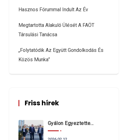
Hasznos Fórummal Indult Az Év
Megtartotta Alakuló Ülését A FAÖT
Társulási Tanácsa
„Folytatódik Az Együtt Gondolkodás És
Közös Munka”
Friss hírek
Gyálon Egyeztettek Dr. Navracsics Tibor Miniszterrel A Fővárosi Agglomeráció Önkormányzatait Érintő Kérdésekről
2026.02.12.