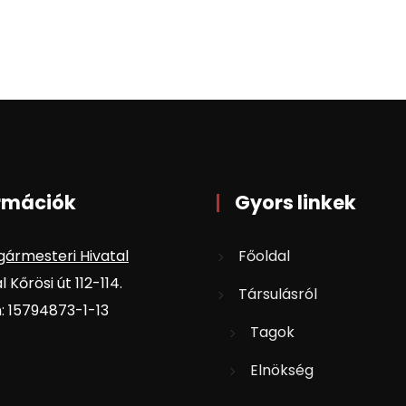
rmációk
Gyors linkek
gármesteri Hivatal
Főoldal
 Kőrösi út 112-114.
Társulásról
 15794873-1-13
Tagok
Elnökség