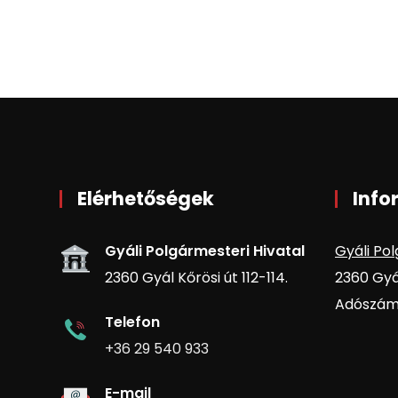
Elérhetőségek
Info
Gyáli Polgármesteri Hivatal
Gyáli Pol
2360 Gyál Kőrösi út 112-114.
2360 Gyál
Adószám:
Telefon
+36 29 540 933
E-mail