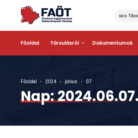
Gyálon egyeztettek Dr. Navracsics Tibor m
Főoldal
Társulásról
Dokumentumok
Főoldal
2024
június
07
Nap:
2024.06.07