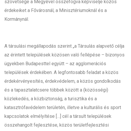
szövetsége a Megyével összefogva képviselje közös
érdekeiket a Fővárosnál, a Minisztériumoknál és a
Kormánynál.
A társulási megállapodás szerint „a Társulás alapvető célja
az érintett települések közösen való fellépése – bizonyos
ügyekben Budapesttel együtt – az agglomerációs
települések érdekében. A legfontosabb feladat a közös
érdekérvényesítés, érdekvédelem, a közös gondolkodás
és a tapasztalatcsere többek között a (közösségi)
közlekedés, a közbiztonság, a turisztika és a
katasztrófavédelem területén, illetve a kulturális és sport
kapcsolatok elmélyítése […] cél a társult települések
összehangolt fejlesztése, közös területfejlesztési