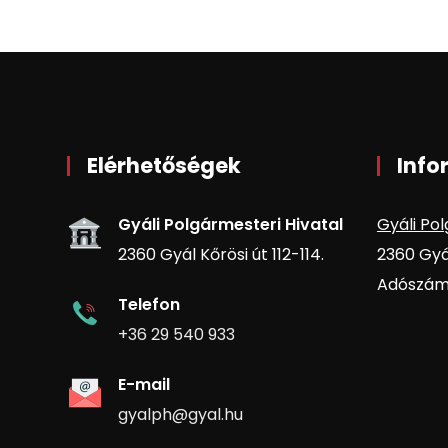
Elérhetőségek
Info
Gyáli Polgármesteri Hivatal
Gyáli Pol
2360 Gyál Kőrösi út 112-114.
2360 Gyál
Adószám:
Telefon
+36 29 540 933
E-mail
gyalph@gyal.hu