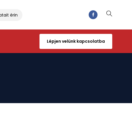
t érintő kérdésekről
Hasznos fórummal indult az év
Lépjen velünk kapcsolatba