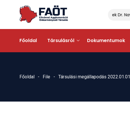
Gyálon egyeztettek Dr. Navra
Főoldal
Társulásról
Dokumentumok
Főoldal
File
Társulási megállapodás 2022.01.01