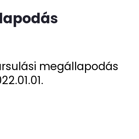
llapodás
ársulási megállapodás
22.01.01.