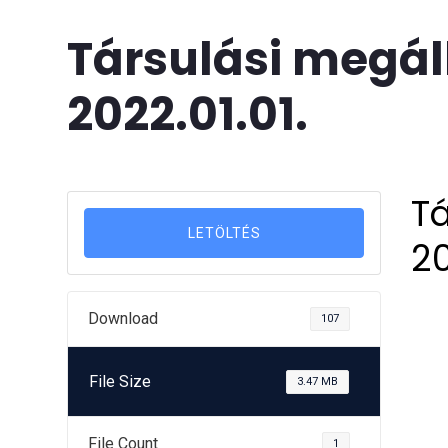
Társulási megá
2022.01.01.
T
LETÖLTÉS
20
Download
107
File Size
3.47 MB
File Count
1