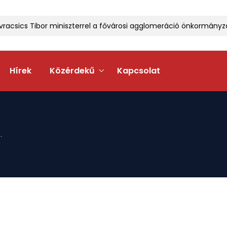
csics Tibor miniszterrel a fővárosi agglomeráció önkormányzatai
Hírek
Közérdekű
Kapcsolat
.