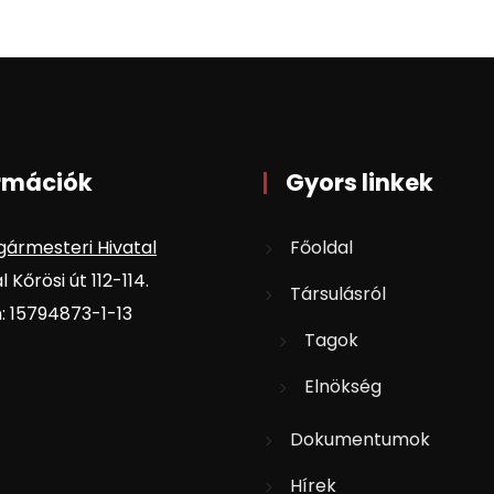
rmációk
Gyors linkek
gármesteri Hivatal
Főoldal
 Kőrösi út 112-114.
Társulásról
 15794873-1-13
Tagok
Elnökség
Dokumentumok
Hírek