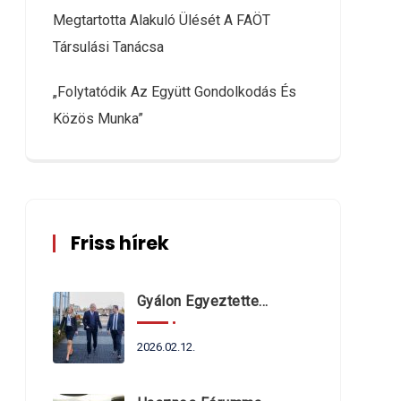
Megtartotta Alakuló Ülését A FAÖT
Társulási Tanácsa
„Folytatódik Az Együtt Gondolkodás És
Közös Munka”
Friss hírek
Gyálon Egyeztettek Dr. Navracsics Tibor Miniszterrel A Fővárosi Agglomeráció Önkormányzatait Érintő Kérdésekről
2026.02.12.