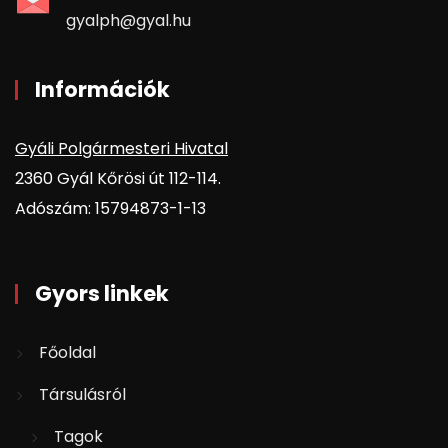
gyalph@gyal.hu
Információk
Gyáli Polgármesteri Hivatal
2360 Gyál Kőrösi út 112-114.
Adószám: 15794873-1-13
Gyors linkek
Főoldal
Társulásról
Tagok