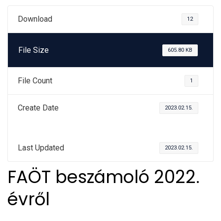
Download
12
File Size
605.80 KB
File Count
1
Create Date
2023.02.15.
Last Updated
2023.02.15.
FAÖT beszámoló 2022.
évről