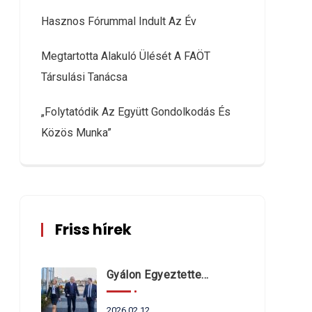
Hasznos Fórummal Indult Az Év
Megtartotta Alakuló Ülését A FAÖT
Társulási Tanácsa
„Folytatódik Az Együtt Gondolkodás És
Közös Munka”
Friss hírek
Gyálon Egyeztettek Dr. Navracsics Tibor Miniszterrel A Fővárosi Agglomeráció Önkormányzatait Érintő Kérdésekről
2026.02.12.