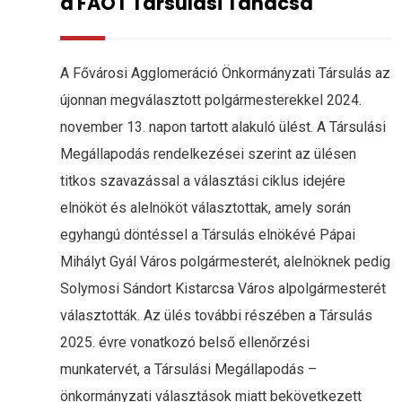
a FAÖT Társulási Tanácsa
A Fővárosi Agglomeráció Önkormányzati Társulás az
újonnan megválasztott polgármesterekkel 2024.
november 13. napon tartott alakuló ülést. A Társulási
Megállapodás rendelkezései szerint az ülésen
titkos szavazással a választási ciklus idejére
elnököt és alelnököt választottak, amely során
egyhangú döntéssel a Társulás elnökévé Pápai
Mihályt Gyál Város polgármesterét, alelnöknek pedig
Solymosi Sándort Kistarcsa Város alpolgármesterét
választották. Az ülés további részében a Társulás
2025. évre vonatkozó belső ellenőrzési
munkatervét, a Társulási Megállapodás –
önkormányzati választások miatt bekövetkezett