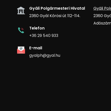
Gyáli Polgármesteri Hivatal
Gyáli Pol
2360 Gyál Kőrösi út 112-114.
2360 Gyál
Adószám:
Telefon
+36 29 540 933
E-mail
gyalph@gyal.hu