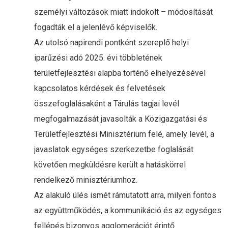
személyi változások miatt indokolt – módosítását
fogadták el a jelenlévő képviselők.
Az utolsó napirendi pontként szereplő helyi
iparűzési adó 2025. évi többletének
területfejlesztési alapba történő elhelyezésével
kapcsolatos kérdések és felvetések
összefoglalásaként a Tárulás tagjai levél
megfogalmazását javasolták a Közigazgatási és
Területfejlesztési Minisztérium felé, amely levél, a
javaslatok egységes szerkezetbe foglalását
követően megküldésre került a hatáskörrel
rendelkező minisztériumhoz.
Az alakuló ülés ismét rámutatott arra, milyen fontos
az együttműködés, a kommunikáció és az egységes
fellépés bizonyos agglomerációt érintő