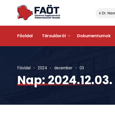
Gyálon egyeztettek Dr. Navracs
Főoldal
Társulásról
Dokumentumok
Főoldal
2024
december
03
Nap:
2024.12.03.