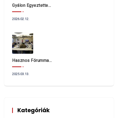
Gyálon Egyeztettek Dr. Navracsics Tibor Miniszterrel A Fővárosi Agglomeráció Önkormányzatait Érintő Kérdésekről
2026.02.12.
Hasznos Fórummal Indult Az Év
2025.03.13.
Kategóriák