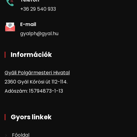
+36 29 540 933
E-mail
gyalph@gyal.hu
Információk
Gyáli Polgármesteri Hivatal
2360 Gyál Kőrösi út 112-114.
Adószám: 15794873-1-13
Gyors linkek
Főoldal