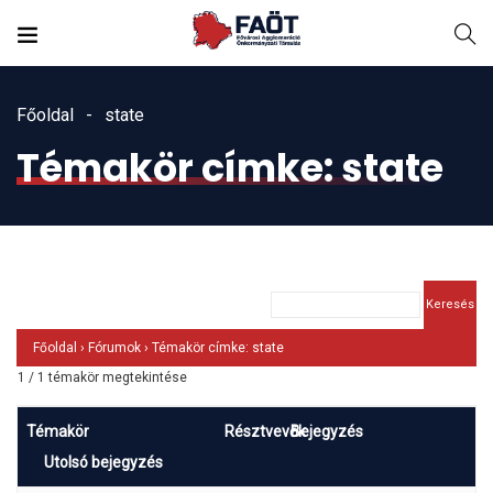
Főoldal
state
Témakör címke: state
Főoldal
›
Fórumok
›
Témakör címke: state
1 / 1 témakör megtekintése
Témakör
Résztvevők
Bejegyzés
Utolsó bejegyzés