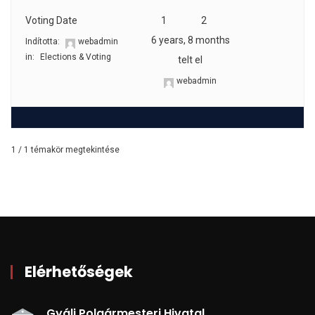
Voting Date
1
2
6 years, 8 months
Indította:
webadmin
in:
Elections & Voting
telt el
webadmin
1 / 1 témakör megtekintése
Elérhetőségek
Gyáli Polgármesteri Hivatal