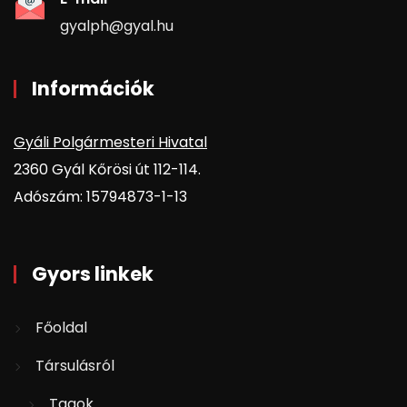
gyalph@gyal.hu
Információk
Gyáli Polgármesteri Hivatal
2360 Gyál Kőrösi út 112-114.
Adószám: 15794873-1-13
Gyors linkek
Főoldal
Társulásról
Tagok