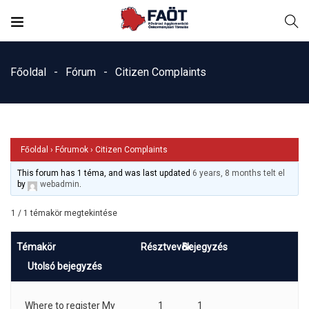
Főoldal
Fórum
Citizen Complaints
Főoldal
›
Fórumok
›
Citizen Complaints
This forum has 1 téma, and was last updated
6 years, 8 months telt el
by
webadmin
.
1 / 1 témakör megtekintése
Témakör
Résztvevők
Bejegyzés
Utolsó bejegyzés
Where to register My
1
1