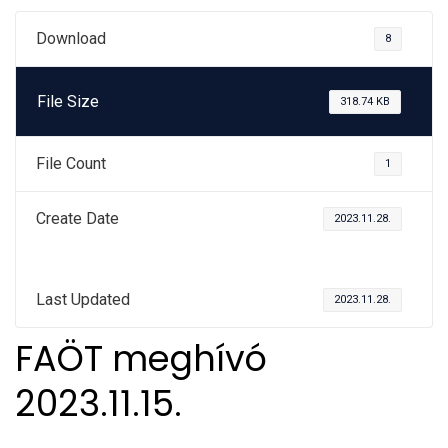
Download
8
File Size
318.74 KB
File Count
1
Create Date
2023.11.28.
Last Updated
2023.11.28.
FAÖT meghívó
2023.11.15.